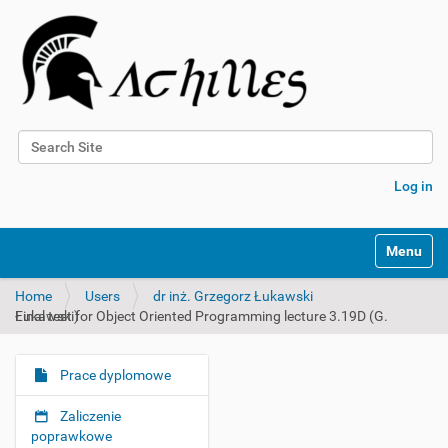
Search Site
Advanced Search…
Log in
N
Toggle na
a
v
Home
Users
dr inż. Grzegorz Łukawski
i
Final test for Object Oriented Programming lecture 3.19D (G. Łukawski)
g
a
t
Prace dyplomowe
i
N
o
a
Zaliczenie
n
v
poprawkowe