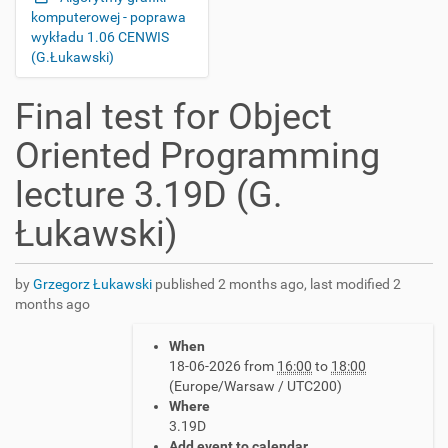
komputerowej - poprawa
wykładu 1.06 CENWIS
(G.Łukawski)
Final test for Object
Oriented Programming
lecture 3.19D (G.
Łukawski)
by
Grzegorz Łukawski
published
2 months ago
,
last modified
2
months ago
h
When
t
18-06-2026
from
16:00
to
18:00
t
(Europe/Warsaw / UTC200)
p
Where
s
3.19D
:
Add event to calendar