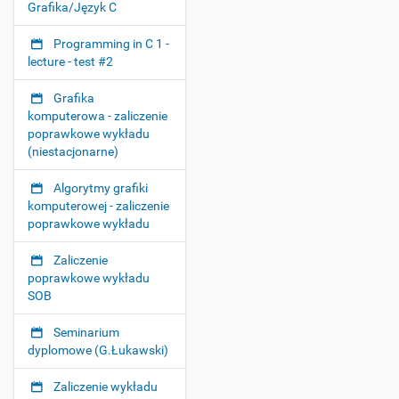
i
Grafika/Język C
g
Programming in C 1 -
a
lecture - test #2
t
i
Grafika
o
komputerowa - zaliczenie
poprawkowe wykładu
n
(niestacjonarne)
Algorytmy grafiki
komputerowej - zaliczenie
poprawkowe wykładu
Zaliczenie
poprawkowe wykładu
SOB
Seminarium
dyplomowe (G.Łukawski)
Zaliczenie wykładu