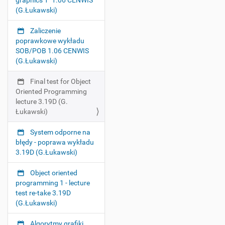
graphics 1" 1.06 CENWIS
(G.Łukawski)
Zaliczenie
poprawkowe wykładu
SOB/POB 1.06 CENWIS
(G.Łukawski)
Final test for Object
Oriented Programming
lecture 3.19D (G.
Łukawski)
System odporne na
błędy - poprawa wykładu
3.19D (G.Łukawski)
Object oriented
programming 1 - lecture
test re-take 3.19D
(G.Łukawski)
Algorytmy grafiki