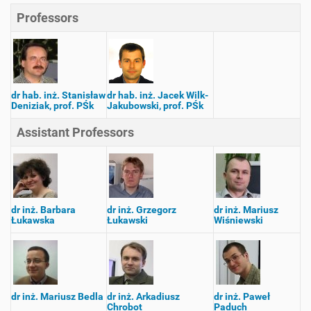
Professors
dr hab. inż. Stanisław
dr hab. inż. Jacek Wilk-
Deniziak, prof. PŚk
Jakubowski, prof. PŚk
Assistant Professors
dr inż. Barbara
dr inż. Grzegorz
dr inż. Mariusz
Łukawska
Łukawski
Wiśniewski
dr inż. Mariusz Bedla
dr inż. Arkadiusz
dr inż. Paweł
Chrobot
Paduch