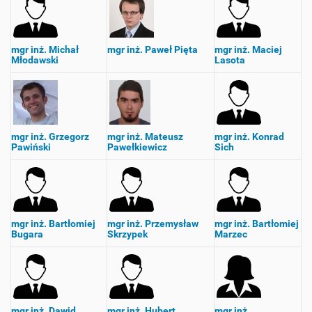
mgr inż. Michał
mgr inż. Paweł Pięta
mgr inż. Maciej
Młodawski
Lasota
mgr inż. Grzegorz
mgr inż. Mateusz
mgr inż. Konrad
Pawiński
Pawełkiewicz
Sich
mgr inż. Bartłomiej
mgr inż. Przemysław
mgr inż. Bartłomiej
Bugara
Skrzypek
Marzec
mgr inż. Dawid
mgr inż. Hubert
mgr inż.