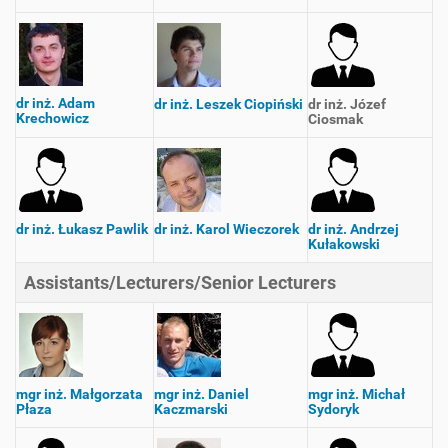
dr inż. Adam
dr inż. Leszek Ciopiński
dr inż. Józef
Krechowicz
Ciosmak
dr inż. Łukasz Pawlik
dr inż. Karol Wieczorek
dr inż. Andrzej
Kułakowski
Assistants/Lecturers/Senior Lecturers
mgr inż. Małgorzata
mgr inż. Daniel
mgr inż. Michał
Płaza
Kaczmarski
Sydoryk