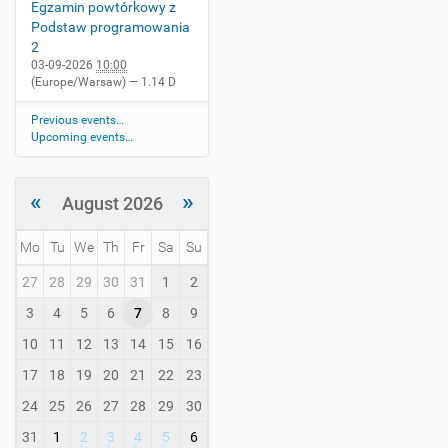
Egzamin powtórkowy z
Podstaw programowania
2
03-09-2026
10:00
(Europe/Warsaw)
— 1.14 D
Previous events…
Upcoming events…
«
»
August 2026
Mo
Tu
We
Th
Fr
Sa
Su
m
27
28
29
30
31
1
2
o
3
4
5
6
7
8
9
n
t
10
11
12
13
14
15
16
h
-
17
18
19
20
21
22
23
8
24
25
26
27
28
29
30
31
1
2
3
4
5
6