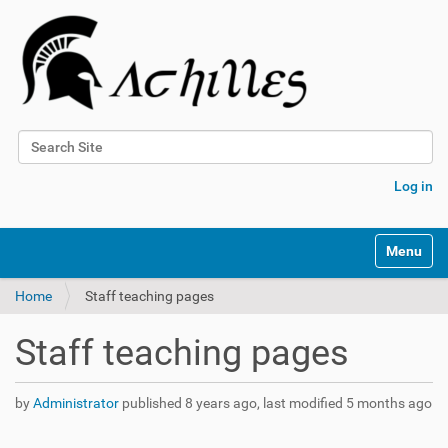
Search Site
Advanced Search…
Log in
N
Toggle na
a
v
Home
Staff teaching pages
i
g
a
Staff teaching pages
t
i
o
by
Administrator
published
8 years ago
,
last modified
5 months ago
n