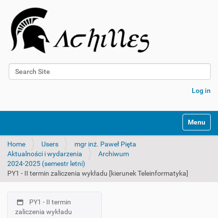
Search Site
Advanced Search…
Log in
N
Toggle na
a
v
Home
Users
mgr inż. Paweł Pięta
i
Aktualności i wydarzenia
Archiwum
g
2024-2025 (semestr letni)
a
PY1 - II termin zaliczenia wykładu [kierunek Teleinformatyka]
t
i
o
PY1 - II termin
n
N
zaliczenia wykładu
a