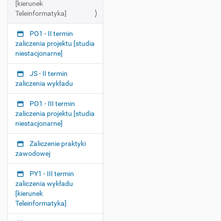
[kierunek
v
Teleinformatyka]
i
PO1 - II termin
g
zaliczenia projektu [studia
a
niestacjonarne]
t
i
JS - II termin
o
zaliczenia wykładu
n
PO1 - III termin
zaliczenia projektu [studia
niestacjonarne]
Zaliczenie praktyki
zawodowej
PY1 - III termin
zaliczenia wykładu
[kierunek
Teleinformatyka]