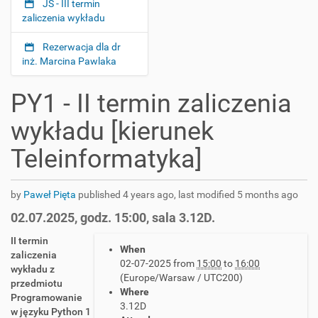
JS - III termin
zaliczenia wykładu
Rezerwacja dla dr
inż. Marcina Pawlaka
PY1 - II termin zaliczenia
wykładu [kierunek
Teleinformatyka]
by
Paweł Pięta
published
4 years ago
,
last modified
5 months ago
02.07.2025, godz. 15:00, sala 3.12D.
h
II termin
When
t
zaliczenia
02-07-2025
from
15:00
to
16:00
t
wykładu z
(Europe/Warsaw / UTC200)
p
przedmiotu
Where
s
Programowanie
3.12D
:
w języku Python 1