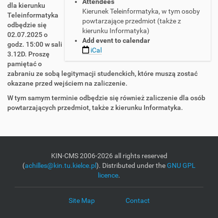
Attendees
/
dla kierunku
Kierunek Teleinformatyka, w tym osoby
/
Teleinformatyka
powtarzające przedmiot (także z
a
odbędzie się
kierunku Informatyka)
c
02.07.2025 o
Add event to calendar
h
godz. 15:00 w sali
iCal
i
3.12D. Proszę
l
pamiętać o
l
zabraniu ze sobą legitymacji studenckich, które muszą zostać
e
okazane przed wejściem na zaliczenie.
s
W tym samym terminie odbędzie się również zaliczenie dla osób
.
powtarzających przedmiot, także z kierunku Informatyka.
t
u
.
k
i
KIN-CMS 2006-2026 all rights reserved
e
(
achilles@kin.tu.kielce.pl
). Distributed under the
GNU GPL
l
licence
.
c
e
.
Site Map
Contact
p