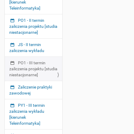
[kierunek
v
Teleinformatyka]
i
PO1 - II termin
g
zaliczenia projektu [studia
a
niestacjonarne]
t
i
JS - II termin
o
zaliczenia wykładu
n
PO1 - III termin
zaliczenia projektu [studia
niestacjonarne]
Zaliczenie praktyki
zawodowej
PY1 - III termin
zaliczenia wykładu
[kierunek
Teleinformatyka]