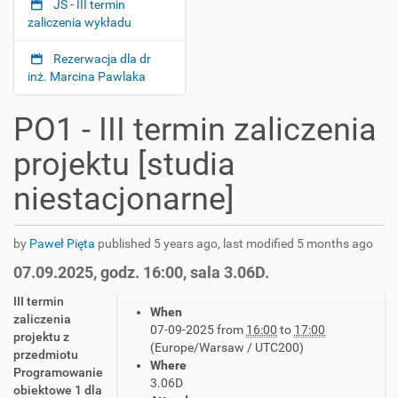
JS - III termin
zaliczenia wykładu
Rezerwacja dla dr
inż. Marcina Pawlaka
PO1 - III termin zaliczenia
projektu [studia
niestacjonarne]
by
Paweł Pięta
published
5 years ago
,
last modified
5 months ago
07.09.2025, godz. 16:00, sala 3.06D.
h
III termin
When
t
zaliczenia
07-09-2025
from
16:00
to
17:00
t
projektu z
(Europe/Warsaw / UTC200)
p
przedmiotu
Where
s
Programowanie
3.06D
:
obiektowe 1 dla