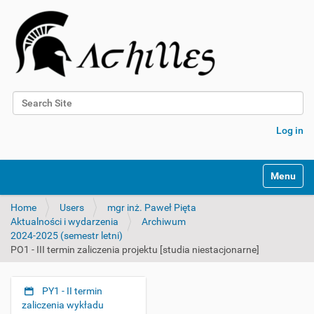
Search Site
Advanced Search…
Log in
N
Toggle na
a
v
Home
Users
mgr inż. Paweł Pięta
i
Aktualności i wydarzenia
Archiwum
g
2024-2025 (semestr letni)
a
PO1 - III termin zaliczenia projektu [studia niestacjonarne]
t
i
o
PY1 - II termin
n
N
zaliczenia wykładu
a