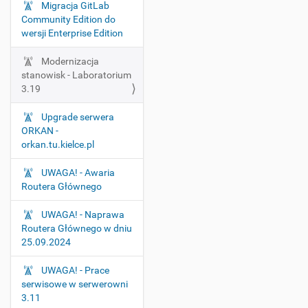
i
Migracja GitLab
Community Edition do
g
wersji Enterprise Edition
a
t
Modernizacja
i
stanowisk - Laboratorium
o
3.19
n
Upgrade serwera
ORKAN -
orkan.tu.kielce.pl
UWAGA! - Awaria
Routera Głównego
UWAGA! - Naprawa
Routera Głównego w dniu
25.09.2024
UWAGA! - Prace
serwisowe w serwerowni
3.11