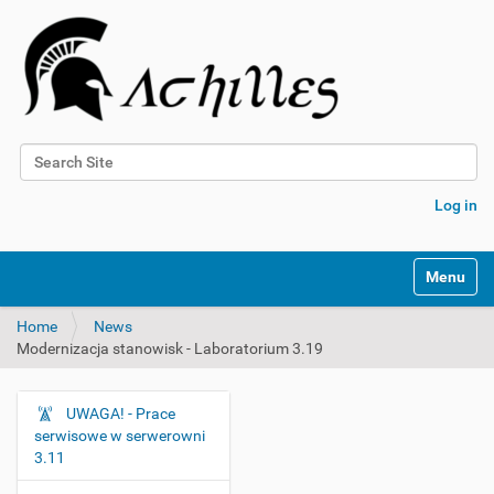
Search Site
Advanced Search…
Log in
N
Toggle na
a
v
Home
News
i
Modernizacja stanowisk - Laboratorium 3.19
g
a
t
UWAGA! - Prace
i
N
serwisowe w serwerowni
o
a
3.11
n
v