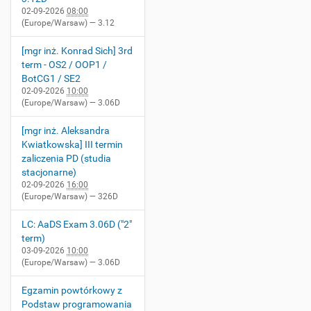
02-09-2026
08:00
(Europe/Warsaw)
— 3.12
[mgr inż. Konrad Sich] 3rd
term - OS2 / OOP1 /
BotCG1 / SE2
02-09-2026
10:00
(Europe/Warsaw)
— 3.06D
[mgr inż. Aleksandra
Kwiatkowska] III termin
zaliczenia PD (studia
stacjonarne)
02-09-2026
16:00
(Europe/Warsaw)
— 326D
LC: AaDS Exam 3.06D ("2"
term)
03-09-2026
10:00
(Europe/Warsaw)
— 3.06D
Egzamin powtórkowy z
Podstaw programowania