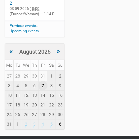
2
03-09-2026
10:00
(Europe/Warsaw)
— 1.14 D
Previous events…
Upcoming events…
«
»
August 2026
Mo
Tu
We
Th
Fr
Sa
Su
m
27
28
29
30
31
1
2
o
3
4
5
6
7
8
9
n
t
10
11
12
13
14
15
16
h
-
17
18
19
20
21
22
23
8
24
25
26
27
28
29
30
31
1
2
3
4
5
6