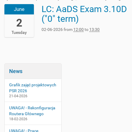
LC: AaDS Exam 3.10D
2
June
0
("0" term)
2
2
6
02-06-2026
from
12:00
to
13:30
-
Tuesday
0
6
-
0
2
T
News
1
2
:
Grafik zajęć projektowych
0
PSR 2026
0
21-04-2026
:
0
UWAGA! - Rekonfiguracja
0
Routera Głównego
+
18-02-2026
0
2
UWAGA! - Prace