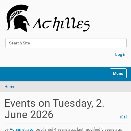
Search Site
Advanced Search…
Log in
N
Toggle na
a
v
Home
i
g
a
Events on Tuesday, 2.
t
i
June 2026
o
iCal
n
by
Administrator
published
4 years ago
,
last modified
5 years ago