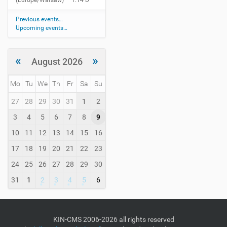
(Europe/Warsaw)
— 1.14 D
Previous events…
Upcoming events…
«
»
August 2026
Mo
Tu
We
Th
Fr
Sa
Su
m
27
28
29
30
31
1
2
o
3
4
5
6
7
8
9
n
t
10
11
12
13
14
15
16
h
-
17
18
19
20
21
22
23
8
24
25
26
27
28
29
30
31
1
2
3
4
5
6
KIN-CMS 2006-2026 all rights reserved