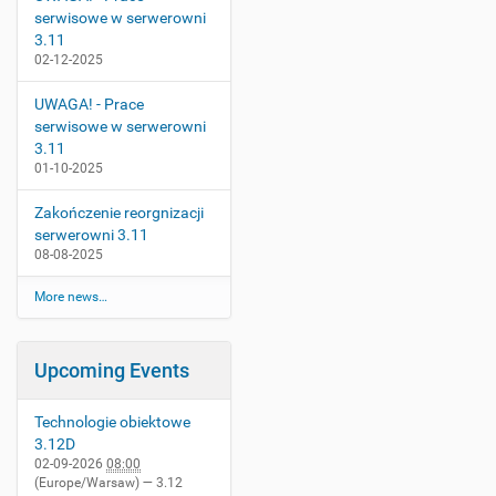
:
serwisowe w serwerowni
0
3.11
0
02-12-2025
2
UWAGA! - Prace
0
serwisowe w serwerowni
2
3.11
6
01-10-2025
-
0
Zakończenie reorgnizacji
6
serwerowni 3.11
-
08-08-2025
0
2
More news…
T
1
3
Upcoming Events
:
3
0
Technologie obiektowe
:
3.12D
0
02-09-2026
08:00
0
(Europe/Warsaw)
— 3.12