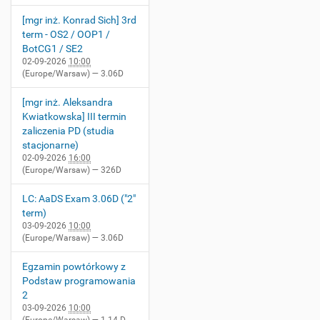
+
0
[mgr inż. Konrad Sich] 3rd
2
term - OS2 / OOP1 /
:
BotCG1 / SE2
0
02-09-2026
10:00
(Europe/Warsaw)
— 3.06D
0
[mgr inż. Aleksandra
Kwiatkowska] III termin
zaliczenia PD (studia
stacjonarne)
02-09-2026
16:00
(Europe/Warsaw)
— 326D
LC: AaDS Exam 3.06D ("2"
term)
03-09-2026
10:00
(Europe/Warsaw)
— 3.06D
Egzamin powtórkowy z
Podstaw programowania
2
03-09-2026
10:00