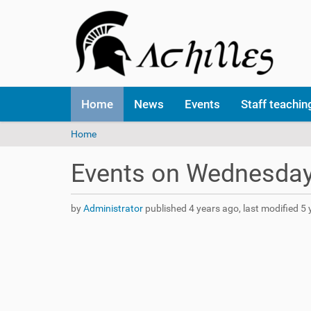
N
Home
News
Events
Staff teachi
a
v
Y
Home
i
o
g
u
a
Events on Wednesday
a
t
r
i
e
o
by
Administrator
published
4 years ago
,
last modified
5 
h
n
e
r
e
: