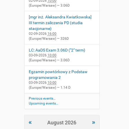
02-09-2026
10:00
(Europe/Warsaw)
— 3.06D
[mgr inż. Aleksandra Kwiatkowska]
III termin zaliczenia PD (studia
stacjonarne)
02-09-2026
16:00
(Europe/Warsaw)
— 326D
LC: AaDS Exam 3.06D ("2" term)
03-09-2026
10:00
(Europe/Warsaw)
— 3.06D
Egzamin powtórkowy z Podstaw
programowania 2
03-09-2026
10:00
(Europe/Warsaw)
— 1.14 D
Previous events…
Upcoming events…
«
»
August 2026