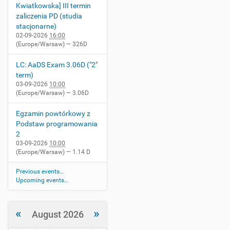
Kwiatkowska] III termin
zaliczenia PD (studia
stacjonarne)
02-09-2026
16:00
(Europe/Warsaw)
— 326D
LC: AaDS Exam 3.06D ("2"
term)
03-09-2026
10:00
(Europe/Warsaw)
— 3.06D
Egzamin powtórkowy z
Podstaw programowania
2
03-09-2026
10:00
(Europe/Warsaw)
— 1.14 D
Previous events…
Upcoming events…
«
»
August 2026