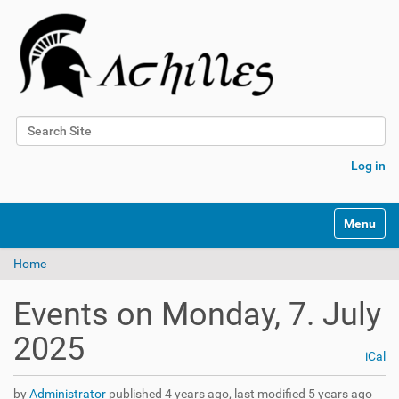
Search Site
Advanced Search…
Log in
N
Toggle na
a
v
Home
i
g
a
Events on Monday, 7. July
t
i
2025
o
iCal
n
by
Administrator
published
4 years ago
,
last modified
5 years ago